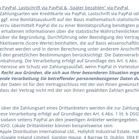
a PayPal, Lastschrift via PayPal & „Später bezahlen“ via PayPal
Zahlungsarten wie Kreditkarte via PayPal, Lastschrift via PayPal o
, ggf. eine Bonitätsauskunft auf der Basis mathematisch-statistis
ierzu übermittelt PayPal die zu einer Bonitätsprüfung benötigte
 erhaltenen Informationen über die statistische Wahrscheinlichke
über die Begründung, Durchführung oder Beendigung des Vertrags
hkeitswerte (Score-Werte) beinhalten, die auf Basis wissenschaftl
echnet werden und in deren Berechnung unter anderem Anschrift
den gesetzlichen Bestimmungen berücksichtigt. Die Datenverarbe
anbahnung. Die Verarbeitung erfolgt auf Grundlage des Art. 6 Abs
Interesse am Schutz vor Zahlungsausfall, wenn PayPal in Vorleistu
Recht aus Gründen, die sich aus Ihrer besonderen Situation ergeben
nde Verarbeitung Sie betreffender personenbezogener Daten dur
 der Daten ist für den Vertragsschluss mit der von Ihnen gewünscht
, dass der Vertrag nicht mit der von Ihnen gewählten Zahlart gesc
 über die Zahlungsart eines Drittanbieters werden die zur Zahlun
Diese Verarbeitung erfolgt auf Grundlage des Art. 6 Abs. 1 lit. b 
. sodann seitens PayPal an den jeweiligen Anbieter weitergegeben. 
DSGVO. Lokale Drittanbieter können beispielsweise sein:
pple Distribution International Ltd., Hollyhill Industrial Estate, Holl
(Google Ireland Limited, Gordon House, 4 Barrow St, Dublin, D04 E