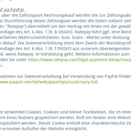
f via PayPal
 über die Zahlungsart Rechnungskauf werden die zur Zahlungsabw
Zur Durchführung dieser Zahlungsart werden die Daten sodann sei
lin; "Ratepay") übermittelt um den Vertrag mit Ihnen mit der gewäh
undlage des Art. 6 Abs. 1 lit. b DSGVO. Ratepay führt ggf. eine Bo
 Verfahren (Wahrscheinlichkeits- bzw. Score - Werte) unter Nutzun
 Ablauf. Die Datenverarbeitung dient dem Zweck der Bonitätsprü
rundlage des Art. 6 Abs. 1 lit. f DSGVO aus unserem überwiegenden
ll, wenn Ratepay in Vorleistung geht. Weitere Informationen zu
den Sie unter
https://www.ratepay.com/legal-payment-dataprivacy
s/
.
ationen zur Datenverarbeitung bei Verwendung von PayPal finden
/www.paypal.com/de/webapps/mpp/ua/privacy-full
.
e verwendet Cookies. Cookies sind kleine Textdateien, die im In
m eines Nutzers gespeichert werden. Ruft ein Nutzer eine Websit
speichert werden. Dieser Cookie enthält eine charakteristische Zei
 erneuten Aufrufen der Website ermöglicht.