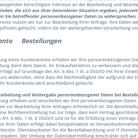
iegenden berechtigten Interesse an der Bearbeitung und Beantw
ünden, die sich aus Ihrer besonderen Situation ergeben, jederzeit 
n Sie betreffender personenbezogener Daten zu widersprechen.
dresse nutzen wir nur zur Bearbeitung Ihrer Anfrage. Ihre Daten 
fristen gelöscht, sofern Sie der weitergehenden Verarbeitung u
onto Bestellungen
nung eines Kundenkontos erheben wir Ihre personenbezogenen Da
tung dient dem Zweck, Ihr Einkaufserlebnis zu verbessern und die
rfolgt auf Grundlage des Art. 6 Abs. 1 lit. a DSGVO mit Ihrer Einwi
 uns widerrufen, ohne dass die Rechtmäßigkeit der aufgrund der E
 Ihr Kundenkonto wird anschließend gelöscht.
rarbeitung und Weitergabe personenbezogener Daten bei Bestel
llung erheben und verarbeiten wir Ihre personenbezogenen Daten n
ie zur Bearbeitung Ihrer Anfragen erforderlich ist. Die Bereitstell
Eine Nichtbereitstellung hat zur Folge, dass kein Vertrag geschlos
Art. 6 Abs. 1 lit. b DSGVO und ist für die Erfüllung eines Vertrags
be Ihrer Daten erfolgt dabei beispielsweise an Versandunternehme
leister, Diensteanbieter für die Bestellabwicklung und IT-Dienstleis
Vorgaben. Der Umfang der Datenübermittlung beschränkt sich auf