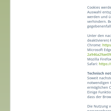
Cookies werde
Auswahl entsp
werden und üb
verhindern. B
gegebenenfall
Unter den nac
deaktivieren)
Chrome:
http
Microsoft Edg
2a946a29ae09
Mozilla Firefo
Safari:
https:
Technisch no
Soweit nachst
notwendigen C
ermöglichen C
Einige Funkti
dass der Brow
Die Nutzung v
personenbezog