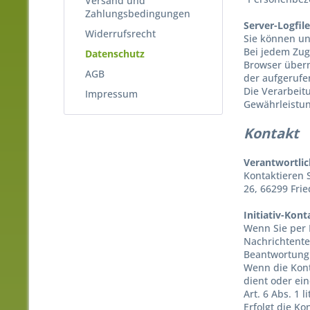
Versand und
Zahlungsbedingungen
Server-Logfil
Widerrufsrecht
Sie können u
Bei jedem Zug
Datenschutz
Browser überm
AGB
der aufgerufe
Die Verarbeit
Impressum
Gewährleistun
Kontakt
Verantwortlic
Kontaktieren 
26,
66299
Frie
Initiativ-Kon
Wenn Sie per 
Nachrichtente
Beantwortung 
Wenn die Kont
dient oder ei
Art. 6 Abs. 1 l
Erfolgt die K