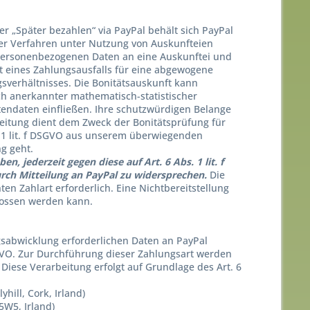
der „Später bezahlen“ via PayPal behält sich PayPal
cher Verfahren unter Nutzung von Auskunfteien
n personenbezogenen Daten an eine Auskunftei und
it eines Zahlungsausfalls für eine abgewogene
verhältnisses. Die Bonitätsauskunft kann
ich anerkannter mathematisch-statistischer
endaten einfließen. Ihre schutzwürdigen Belange
itung dient dem Zweck der Bonitätsprüfung für
. 1 lit. f DSGVO aus unserem überwiegenden
ng geht.
, jederzeit gegen diese auf Art. 6 Abs. 1 lit. f
ch Mitteilung an PayPal zu widersprechen.
Die
en Zahlart erforderlich. Eine Nichtbereitstellung
hlossen werden kann.
gsabwicklung erforderlichen Daten an PayPal
DSGVO. Zur Durchführung dieser Zahlungsart werden
Diese Verarbeitung erfolgt auf Grundlage des Art. 6
yhill, Cork, Irland)
5W5, Irland)