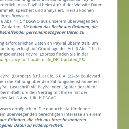
orderlich, dass PayPal beim Aufruf der Website Daten
sammelt, speichert und analysiert. Hierzu können
Ihres Browsers.
. 6 Abs. 1 lit. f DSGVO aus unserem überwiegenden
n Zahlarten.
Sie haben das Recht aus Gründen, die
ie betreffender personenbezogener Daten zu
g erforderlichen Daten an PayPal übermittelt, um
eitung erfolgt auf Grundlage des Art. 6 Abs. 1 lit. b
gsdienstes PayPal Express finden Sie in der
/privacy-full?locale.x=de_DE#Updated_PS
.
l (Europe) S.à.r.l. et Cie, S.C.A. (22-24 Boulevard
hnen die Zahlung über den Zahlungsdienst anbieten
al, Lastschrift via PayPal oder „Später Bezahlen“
bermittelt, um den Vertrag mit Ihnen mit der
es Art. 6 Abs. 1 lit. b DSGVO.
wsers ermöglichen. Die dadurch stattfindende
serem überwiegenden berechtigten Interesse an einem
aus Gründen, die sich aus Ihrer besonderen
zogener Daten zu widersprechen.