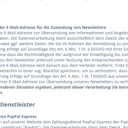
ng
er E-Mail-Adresse für die Zusendung von Newslettern
re E-Mail-Adresse zur Übersendung von Informationen und Angebot
ben. Die Datenverarbeitung dient ausschließlich dem Zweck der we
sowie ggf. weitere Daten, die Sie im Rahmen der Anmeldung zu un
ng erfolgt auf Grundlage des Art. 6 Abs. 1 lit. a DSGVO mit Ihrer Ei
hne dass die Rechtmäßigkeit der aufgrund der Einwilligung bis zu
zu den Newsletter jederzeit unter Nutzung des entsprechenden Li
hre E-Mail-Adresse wird danach aus dem Verteiler entfernt. Trotz 
eiterhin in einer sog. Blacklist speichern, um zu verhindern, dass
rung erfolgt auf Grundlage des Art. 6 Abs. 1 lit. f DSGVO aus unse
rer E-Mail-Adresse zur Übersendung unseres Newsletters zu ver
onderen Situation ergeben, jederzeit dieser Verarbeitung Sie be
n.
dienstleister
on PayPal Express
auf unserer Website den Zahlungsdienst PayPal Express der PayPal 
 Luxemburg; "PayPal"). Die Datenverarbeitung dient dem Zweck, I