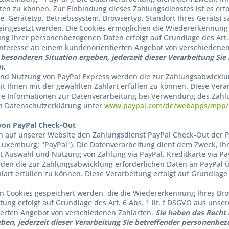
ten zu können. Zur Einbindung dieses Zahlungsdienstes ist es erf
se, Gerätetyp, Betriebssystem, Browsertyp, Standort Ihres Geräts) 
eingesetzt werden. Die Cookies ermöglichen die Wiedererkennung 
ung Ihrer personenbezogenen Daten erfolgt auf Grundlage des Art
Interesse an einem kundenorientierten Angebot von verschiedene
r besonderen Situation ergeben, jederzeit dieser Verarbeitung S
n.
nd Nutzung von PayPal Express werden die zur Zahlungsabwicklun
t Ihnen mit der gewählten Zahlart erfüllen zu können. Diese Verarb
 Informationen zur Datenverarbeitung bei Verwendung des Zahlun
n Datenschutzerklärung unter
www.paypal.com/de/webapps/mpp/ua
on PayPal Check-Out
 auf unserer Website den Zahlungsdienst PayPal Check-Out der PayPa
 Luxemburg; "PayPal"). Die Datenverarbeitung dient dem Zweck, I
t Auswahl und Nutzung von Zahlung via PayPal, Kreditkarte via PayP
rden die zur Zahlungsabwicklung erforderlichen Daten an PayPal ü
art erfüllen zu können. Diese Verarbeitung erfolgt auf Grundlage d
n Cookies gespeichert werden, die die Wiedererkennung Ihres Bro
tung erfolgt auf Grundlage des Art. 6 Abs. 1 lit. f DSGVO aus un
erten Angebot von verschiedenen Zahlarten.
Sie haben das Recht 
eben, jederzeit dieser Verarbeitung Sie betreffender personenbe