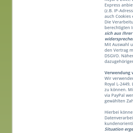
Express anbie
(z.B. IP-Adres
auch Cookies 
Die Verarbeit
berechtigten 
sich aus Ihre
widerspreche
Mit Auswahl u
den Vertrag mi
DSGVO. Nähere
dazugehörige
Verwendung v
Wir verwenden
Royal L-2449,
zu können. Mi
via PayPal we
gewählten Zahl
Hierbei könne
Datenverarbei
kundenorienti
Situation erg