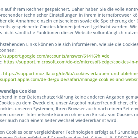
n auf Ihrem Rechner gespeichert. Daher haben Sie die volle Kontr
rechender technischer Einstellungen in Ihrem Internetbrowser kö
er die Annahme einzeln entscheiden sowie die Speicherung der 
ereits gespeicherte Cookies können jederzeit gelöscht werden. Wir
s nicht sämtliche Funktionen dieser Website vollumfänglich nutze
hstehenden Links können Sie sich informieren, wie Sie die Cookies
 können:
s://support.google.com/accounts/answer/61416?hl=de
e:
https://support.microsoft.com/de-de/microsoft-edge/cookies-in
x:
https://support.mozilla.org/de/kb/cookies-erlauben-und-ablehn
//support.apple.com/de-de/guide/safari/manage-cookies-and-websi
twendige Cookies
ehend in der Datenschutzerklärung keine anderen Angaben gemac
ookies zu dem Zweck ein, unser Angebot nutzerfreundlicher, effe
ookies unseren Systemen, Ihren Browser auch nach einem Seitenw
onen unserer Internetseite können ohne den Einsatz von Cookies nic
ser auch nach einem Seitenwechsel wiedererkannt wird.
on Cookies oder vergleichbarer Technologien erfolgt auf Grundlage
enen Daten erfolgt auf Grundlage des Art. 6 Abs. 1 lit. f DSGVO