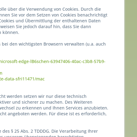
olle über die Verwendung von Cookies. Durch die
nnen Sie vor dem Setzen von Cookies benachrichtigt
Cookies und Übermittlung der enthaltenen Daten
 weisen Sie jedoch darauf hin, dass Sie dann
n können.
 bei den wichtigsten Browsern verwalten (u.a. auch
-microsoft-edge-lB6schen-63947406-40ac-c3b8-57b9-
en
te-data-sfri11471/mac
ht werden setzen wir nur diese technisch
ktiver und sicherer zu machen. Des Weiteren
echsel zu erkennen und Ihnen Services anzubieten.
ht angeboten werden. Für diese ist es erforderlich,
 des § 25 Abs. 2 TDDDG. Die Verarbeitung Ihrer
 aus unserem überwiegenden berechtigten