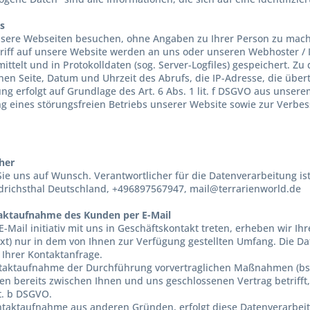
es
nsere Webseiten besuchen, ohne Angaben zu Ihrer Person zu mac
riff auf unsere Website werden an uns oder unseren Webhoster / I
ittelt und in Protokolldaten (sog. Server-Logfiles) gespeichert. Z
nen Seite, Datum und Uhrzeit des Abrufs, die IP-Adresse, die üb
ung erfolgt auf Grundlage des Art. 6 Abs. 1 lit. f DSGVO aus unse
g eines störungsfreien Betriebs unserer Website sowie zur Verb
her
Sie uns auf Wunsch. Verantwortlicher für die Datenverarbeitung is
drichsthal
Deutschland,
+496897567947,
mail@terrarienworld.de
taktaufnahme des Kunden per E-Mail
E-Mail initiativ mit uns in Geschäftskontakt treten, erheben wir 
xt) nur in dem von Ihnen zur Verfügung gestellten Umfang. Die D
Ihrer Kontaktanfrage.
aktaufnahme der Durchführung vorvertraglichen Maßnahmen (bspw
nen bereits zwischen Ihnen und uns geschlossenen Vertrag betrifft
it. b DSGVO.
ontaktaufnahme aus anderen Gründen, erfolgt diese Datenverarbeitu