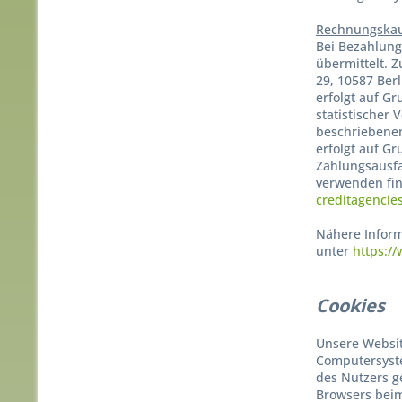
Rechnungskau
Bei Bezahlung
übermittelt. 
29, 10587 Ber
erfolgt auf Gr
statistischer
beschriebenen
erfolgt auf G
Zahlungsausfa
verwenden fin
creditagencie
Nähere Inform
unter
https:/
Cookies
Unsere Websit
Computersyste
des Nutzers ge
Browsers beim